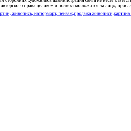
ин сторонних художников администрация сайта не несет ответств
 авторского права целиком и полностью ложится на лицо, присл